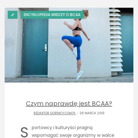
ENCYKLOPEDIA WIEDZY O BCAA
Czym naprawdę jest BCAA?
REDAKTOR GORNICY.COM.PL
- 28 MARCA 2019
S
portowcy i kulturyści pragną
wspomagać swoje organizmy w walce