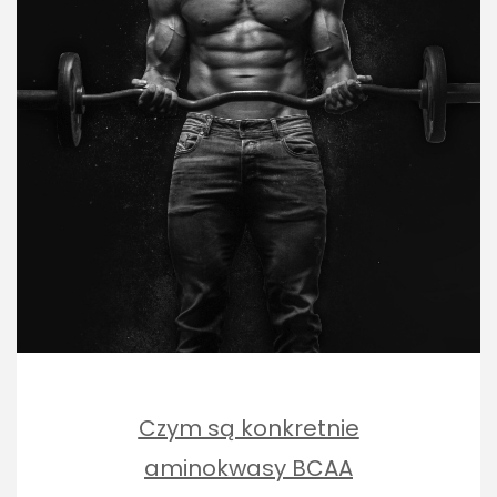
Czym są konkretnie
aminokwasy BCAA