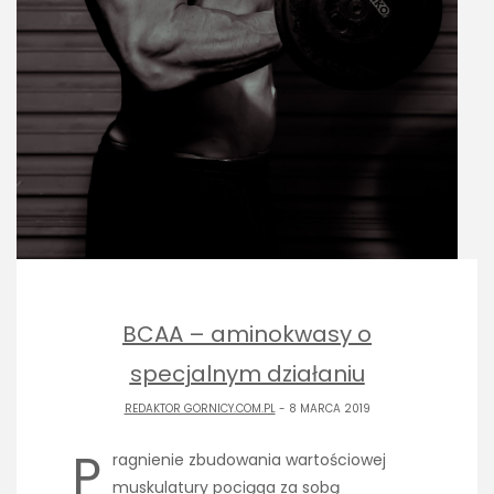
BCAA – aminokwasy o
specjalnym działaniu
REDAKTOR GORNICY.COM.PL
- 8 MARCA 2019
P
ragnienie zbudowania wartościowej
muskulatury pociąga za sobą