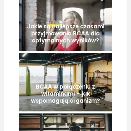
Jakie są najlepsze czasami
przyjmowania BCAA dla
optymalnych wyników?
BCAA w połączeniu z
witaminami – jak
wspomagają organizm?