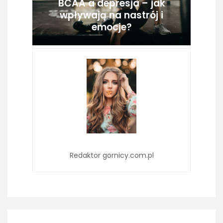
BCAA a depresja – jak
wpływają na nastrój i
emocje?
Redaktor gornicy.com.pl