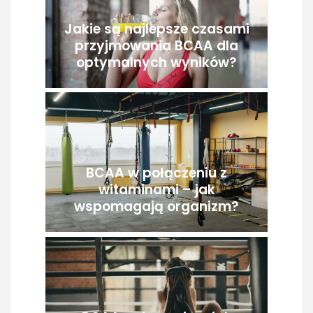
Jakie są najlepsze czasami
przyjmowania BCAA dla
optymalnych wyników?
BCAA w połączeniu z
witaminami – jak
wspomagają organizm?