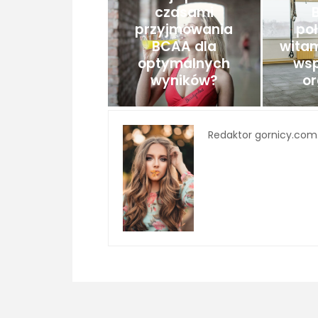
czasami
przyjmowania
poł
BCAA dla
witam
optymalnych
ws
wyników?
o
Redaktor gornicy.com.