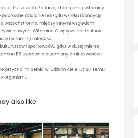
zie i tłuszczach. Zadania, które pełnią witaminy
 poprawne działanie narządu wzroku i kondycję
anie wszechstronne, między innymi względem
w żywieniowych.
Witamina C
wpływa na działanie
na za witaminę młodości.
ulturystów i sportowców, gdyż w dużej mierze
 witamina B6 usprawnia przemiany aminokwasów i
ie przyszło im pełnić w ludzkim ciele. Dzięki temu
go organizmu.
ay also like