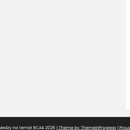
iedzy na temat BCAA 2026
| Theme by ThemeinProgress
| Prou