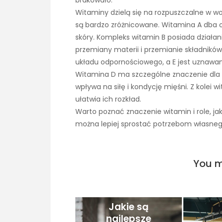
brakowało.
Witaminy dzielą się na rozpuszczalne w wod
są bardzo zróżnicowane. Witamina A dba o
skóry. Kompleks witamin B posiada dział
przemiany materii i przemianie składnikó
układu odpornościowego, a E jest uznawa
Witamina D ma szczególne znaczenie dla k
wpływa na siłę i kondycję mięśni. Z kolei
ułatwia ich rozkład.
Warto poznać znaczenie witamin i role, jak
można lepiej sprostać potrzebom własne
You m
Jakie są
najlepsze