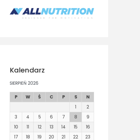
Kalendarz
SIERPIEŃ 2026
P
W
Ś
C
P
S
N
1
2
3
4
5
6
7
8
9
10
11
12
13
14
15
16
17
18
19
20
21
22
23