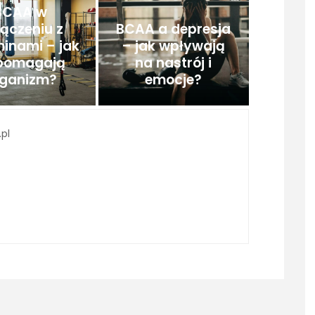
BCAA w
ączeniu z
BCAA a depresja
inami – jak
– jak wpływają
pomagają
na nastrój i
rganizm?
emocje?
pl