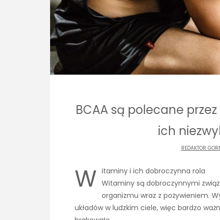
BCAA są polecane przez 
ich niezwy
REDAKTOR GORN
W
itaminy i ich dobroczynna rola
Witaminy są dobroczynnymi związ
organizmu wraz z pożywieniem. Wy
układów w ludzkim ciele, więc bardzo ważne